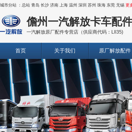
城市分站 ：
总站
青岛
长沙
济南
上海
温州
深圳
苏州
珠海
东莞
无锡
更
儋州一汽解放卡车配
一汽解放原厂配件专营店（供应商代码：Lll35)
首页
关于我们
原厂解放配件