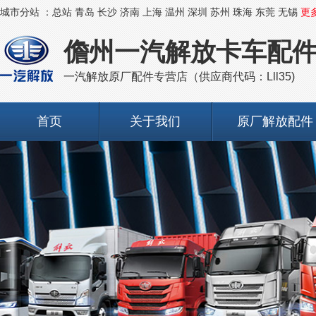
城市分站 ：
总站
青岛
长沙
济南
上海
温州
深圳
苏州
珠海
东莞
无锡
更
儋州一汽解放卡车配
一汽解放原厂配件专营店（供应商代码：Lll35)
首页
关于我们
原厂解放配件