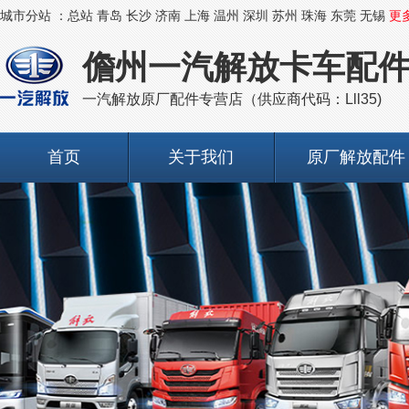
城市分站 ：
总站
青岛
长沙
济南
上海
温州
深圳
苏州
珠海
东莞
无锡
更
儋州一汽解放卡车配
一汽解放原厂配件专营店（供应商代码：Lll35)
首页
关于我们
原厂解放配件